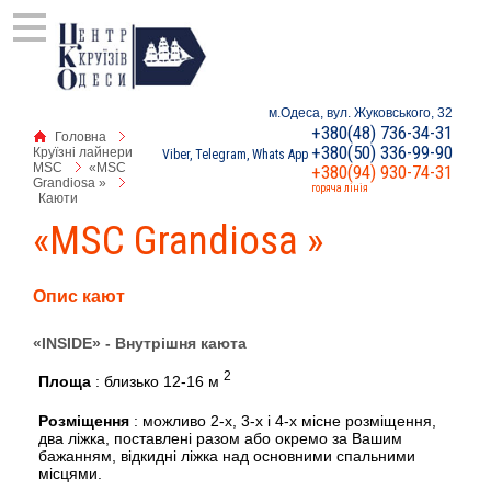
м.Одеса, вул. Жуковського, 32
+380(48) 736-34-31
Головна
+380(50) 336-99-90
Круїзні лайнери
Viber, Telegram, Whats App
MSC
«MSC
+380(94) 930-74-31
Grandiosa »
горяча лінія
Каюти
«MSC Grandiosa »
Опис кают
«INSIDE» - Внутрішня каюта
2
Площа
: близько 12-16 м
Розміщення
: можливо 2-х, 3-х і 4-х місне розміщення,
два ліжка, поставлені разом або окремо за Вашим
бажанням, відкидні ліжка над основними спальними
місцями.