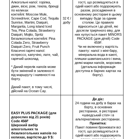
Алкогольні напої: горілка,
гості, що розміщуються в
джин, віскі, ром, текіла, бренді
одній каюті або подорожують
по келихах
разом, розсадження в
коктейлі: Moscow Mule,
основному ресторані в цьому
Screwdriver, Cape Cod, Tequila
32 € /
випадку буде за одним
Sunrise, Martini, Daiquiri,
добу
столом. Це правило
Margarita, Long island Iced
відноситься і до дітей, які
Tea, Pina Colada, Strawberry
досягли трирічного віку, для
Daiquiri, Mojito, Spritz
них купується пакет MINORS
Безалкогольні коктейлі: Pina
PACKAGE (для дітей) Code
Colada Zero, Strawberry
459F.
Daiquiri Zero, Fruit Punch
Чи не включені у вартість
Класичні гарячі напої:
пакету: напої з міні-бару,
еспрессо, капучіно, лате, чай,
мінеральна вода в каюті,
гарячий шоколад.
пляшки шампанського і вина,
деякі марки напоїв, морозиво
* Даний перелік напоїв може
(детальна інформація
бути змінений в залежності
доступна в барних картах на
від маршруту і наявності на
борту).
борту.
Даний пакет, в тому числі,
дійсний на Ocean Cay.
Де діє:
24 години на добу в барах на
борту, в основних
ресторанах, в ресторані
EASY PLUS PACKAGE (для
«шведський стіл» і в
дорослих від 21 років)
альтернативних ресторанах.
Сode 456F
Примітка:
Широкий вибір
Пакет повинні бронювати всі
алкогольних та
гості, що розміщуються в
безалкогольних напоїв по
одній каюті або подорожують
келихах, вартістю до 9 $: