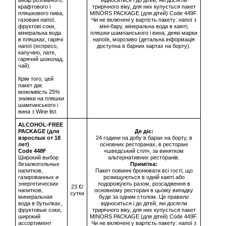
вибір розливного,
відноситься і до дітей, які досягли
крафтового і
трирічного віку, для них купується пакет
пляшкового пива,
MINORS PACKAGE (для дітей) Code 449F.
газовані напої,
Чи не включені у вартість пакету: напої з
фруктові соки,
міні-бару, мінеральна вода в каюті,
мінеральна вода
пляшки шампанського і вина, деякі марки
в пляшках, гарячі
напоїв, морозиво (детальна інформація
напої (еспресо,
доступна в барних картах на борту).
капучіно, лате,
гарячий шоколад,
чай).
Крім того, цей
пакет дає
можливість 25%
знижки на пляшки
шампанського і
вина з Wine list.
ALCOHOL-FREE
PACKAGE (для
Де діє:
взрослых от 18
24 години на добу в барах на борту, в
лет)
основних ресторанах, в ресторані
Сode 448F
«шведський стіл», за винятком
Широкий выбор
альтернативних ресторанів.
безалкогольных
Примітка:
напитков,
Пакет повинні бронювати всі гості, що
газированных и
розміщуються в одній каюті або
энергетических
подорожують разом, розсадження в
23 €/
напитков,
основному ресторані в цьому випадку
сутки
минеральная
буде за одним столом. Це правило
вода в бутылках,
відноситься і до дітей, які досягли
фруктовые соки,
трирічного віку, для них купується пакет
широкий
MINORS PACKAGE (для дітей) Code 449F.
ассортимент
Чи не включені у вартість пакету: напої з