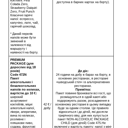
коктейлі: Pina
доступна в барних картах на борту).
Colada Zero,
Strawberry Daiquiri
Zero, Fruit Punch
Класичні гарячі
напої: еспрессо,
капучіно, лате, чай,
гарячий шоколад.
* Даний перелік
напоїв може бути
змінений в
залежності від
маршруту і
наявності на борту.
PREMIUM
PACKAGE (для
дорослих від 18
років)
Де діє:
Сode 472N
24 години на добу в барах на борту, в
Пакет
основних ресторанах, в ресторані
алкогольних і
«шведський стіл» і в альтернативних
безалкогольних
ресторанах.
напоїв по келихах,
Примітка:
вартістю до 10 €:
Пакет повинні бронювати всі гості, що
широкий
розміщуються в одній каюті або
асортимент
подорожують разом, розсадження в
коктейлів, міцні
42 € /
основному ресторані в цьому випадку
алкогольні напої,
добу
буде за одним столом. Це правило
лікери, аперитиви,
відноситься і до дітей, які досягли
вина по келихах,
трирічного віку, для них купується
розливне і
пакет NON-ALCOHOLIC PACKAGE
пляшкове пиво,
CHILD (для дітей) Code 475.Не
содова, фруктові
включені у вартість пакету: напої з міні-