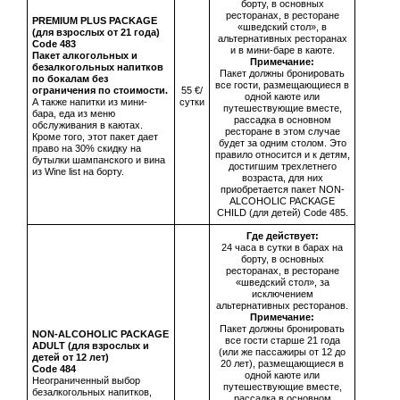
борту, в основных
ресторанах, в ресторане
PREMIUM PLUS PACKAGE
«шведский стол», в
(для взрослых от 21 года)
альтернативных ресторанах
Сode 483
и в мини-баре в каюте.
Пакет алкогольных и
Примечание:
безалкогольных напитков
Пакет должны бронировать
по бокалам без
все гости, размещающиеся в
ограничения по стоимости.
55 €/
одной каюте или
А также напитки из мини-
сутки
путешествующие вместе,
бара, еда из меню
рассадка в основном
обслуживания в каютах.
ресторане в этом случае
Кроме того, этот пакет дает
будет за одним столом. Это
право на 30% скидку на
правило относится и к детям,
бутылки шампанского и вина
достигшим трехлетнего
из Wine list на борту.
возраста, для них
приобретается пакет NON-
ALCOHOLIC PACKAGE
CHILD (для детей) Code 485.
Где действует:
24 часа в сутки в барах на
борту, в основных
ресторанах, в ресторане
«шведский стол», за
исключением
альтернативных ресторанов.
Примечание:
Пакет должны бронировать
NON-ALCOHOLIC PACKAGE
все гости старше 21 года
ADULT (для взрослых и
(или же пассажиры от 12 до
детей от 12 лет)
20 лет), размещающиеся в
Сode 484
одной каюте или
Неограниченный выбор
путешествующие вместе,
безалкогольных напитков,
рассадка в основном