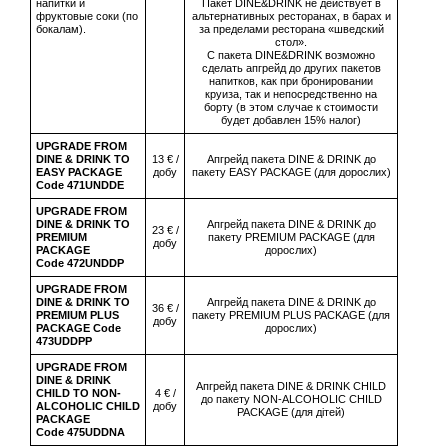
напитки и
Пакет DINE&DRINK не действует в
фруктовые соки (по
альтернативных ресторанах, в барах и
бокалам).
за пределами ресторана «шведский
стол».
С пакета DINE&DRINK возможно
сделать апгрейд до других пакетов
напитков, как при бронировании
круиза, так и непосредственно на
борту (в этом случае к стоимости
будет добавлен 15% налог)
UPGRADE FROM
DINE & DRINK TO
13 € /
Апгрейд пакета DINE & DRINK до
EASY PACKAGE
добу
пакету EASY PACKAGE (для дорослих)
Code 471UNDDE
UPGRADE FROM
DINE & DRINK TO
Апгрейд пакета DINE & DRINK до
23 € /
PREMIUM
пакету PREMIUM PACKAGE (для
добу
PACKAGE
дорослих)
Code 472UNDDP
UPGRADE FROM
DINE & DRINK TO
Апгрейд пакета DINE & DRINK до
36 € /
PREMIUM PLUS
пакету PREMIUM PLUS PACKAGE (для
добу
PACKAGE Code
дорослих)
473UDDPP
UPGRADE FROM
DINE & DRINK
Апгрейд пакета DINE & DRINK CHILD
CHILD TO NON-
4 € /
до пакету NON-ALCOHOLIC CHILD
ALCOHOLIC CHILD
добу
PACKAGE (для дітей)
PACKAGE
Code 475UDDNA