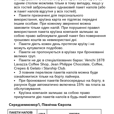
одним столом можлива тільки в тому випадку, якщо у
всіх гостей заброньовано однаковий пакет напоїв (або
ж пакет напоїв відсутня у всіх гостей).
Пакети призначені для персонального
використання, круїзна карта не підлягає передачі
іншим особам. При кожному зверненні можна
замовити тільки один напій. При порушенні правил
використання пакета круїзна компанія залишає за
собою право заблокувати даний пакет без повернення
грошових коштів за невикористані дні.
Пакети діють кожен день протягом круїзу і не
можуть купуватися подобово.
Пакети не пропонуються в круїзах при бронюванні
великих груп.
Пакети не діє в спеціалізованих барах: Venchi 1878
Lavazza Coffee Shop, Jean Philippe Chocolate, Coffee,
Crepes & Gelato і Starship Club.
З повним переліком пакетів напоїв можна буде
ознайомитися тільки на борту лайнера.
При бронюванні пакетів безпосередньо на борту, в
рахунок буде автоматично включена 15% -ва плата за
обслуговування.
Круїзна компанія залишає за собою право
призупинити дію пакетів напоїв в будь-який момент.
Середземномор'ї, Північна Європа
ПАКЕТИ НАПОЇВ