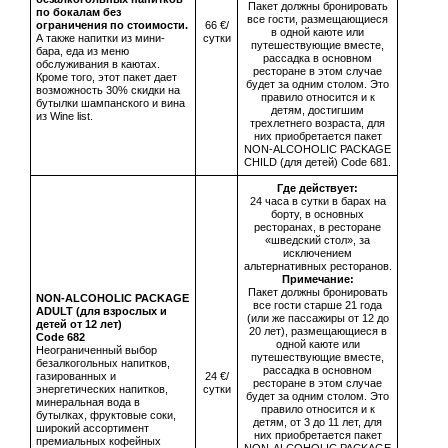
Пакет должны бронировать
по бокалам без
все гости, размещающиеся
ограничения по стоимости.
66 €/
в одной каюте или
А также напитки из мини-
сутки
путешествующие вместе,
бара, еда из меню
рассадка в основном
обслуживания в каютах.
ресторане в этом случае
Кроме того, этот пакет дает
будет за одним столом. Это
возможность 30% скидки на
правило относится и к
бутылки шампанского и вина
детям, достигшим
из Wine list.
трехлетнего возраста, для
них приобретается пакет
NON-ALCOHOLIC PACKAGE
CHILD (для детей) Code 681.
Где действует:
24 часа в сутки в барах на
борту, в основных
ресторанах, в ресторане
«шведский стол», за
исключением
альтернативных ресторанов.
Примечание:
Пакет должны бронировать
NON-ALCOHOLIC PACKAGE
все гости старше 21 года
ADULT (для взрослых и
(или же пассажиры от 12 до
детей от 12 лет)
20 лет), размещающиеся в
Сode 682
одной каюте или
Неограниченный выбор
путешествующие вместе,
безалкогольных напитков,
рассадка в основном
газированных и
24 €/
ресторане в этом случае
энергетических напитков,
сутки
будет за одним столом. Это
минеральная вода в
правило относится и к
бутылках, фруктовые соки,
детям, от 3 до 11 лет, для
широкий ассортимент
них приобретается пакет
премиальных кофейных