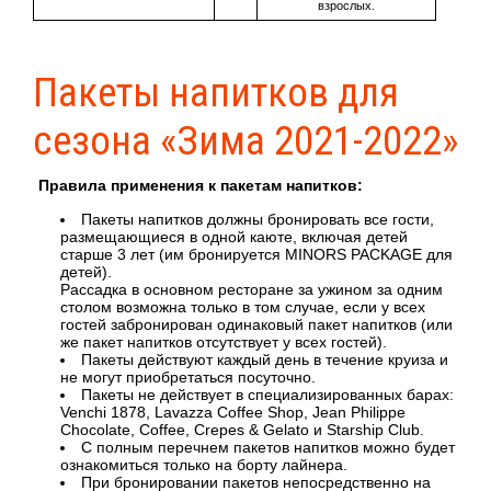
взрослых.
Пакеты напитков для
сезона «Зима 2021-2022»
Правила применения к пакетам напитков:
Пакеты напитков должны бронировать все гости,
размещающиеся в одной каюте, включая детей
старше 3 лет (им бронируется MINORS PACKAGE для
детей).
Рассадка в основном ресторане за ужином за одним
столом возможна только в том случае, если у всех
гостей забронирован одинаковый пакет напитков (или
же пакет напитков отсутствует у всех гостей).
Пакеты действуют каждый день в течение круиза и
не могут приобретаться посуточно.
Пакеты не действует в специализированных барах:
Venchi 1878, Lavazza Coffee Shop, Jean Philippe
Chocolate, Coffee, Crepes & Gelato и Starship Club.
С полным перечнем пакетов напитков можно будет
ознакомиться только на борту лайнера.
При бронировании пакетов непосредственно на