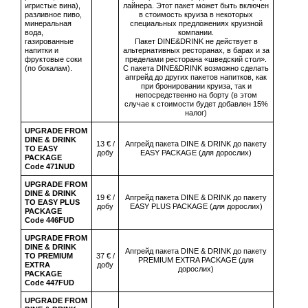
игристые вина),
лайнера. Этот пакет может быть включен
разливное пиво,
в стоимость круиза в некоторых
минеральная
специальных предложениях круизной
вода,
компании.
газированные
Пакет DINE&DRINK не действует в
напитки и
альтернативных ресторанах, в барах и за
фруктовые соки
пределами ресторана «шведский стол».
(по бокалам).
С пакета DINE&DRINK возможно сделать
апгрейд до других пакетов напитков, как
при бронировании круиза, так и
непосредственно на борту (в этом
случае к стоимости будет добавлен 15%
налог)
UPGRADE FROM
DINE & DRINK
13 € /
Апгрейд пакета DINE & DRINK до пакету
TO EASY
добу
EASY PACKAGE (для дорослих)
PACKAGE
Code 471NUD
UPGRADE FROM
DINE & DRINK
19 € /
Апгрейд пакета DINE & DRINK до пакету
TO EASY PLUS
добу
EASY PLUS PACKAGE (для дорослих)
PACKAGE
Code 446FUD
UPGRADE FROM
DINE & DRINK
Апгрейд пакета DINE & DRINK до пакету
TO PREMIUM
37 € /
PREMIUM EXTRA PACKAGE (для
EXTRA
добу
дорослих)
PACKAGE
Code 447FUD
UPGRADE FROM