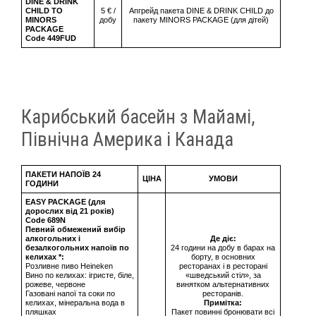
DINE & DRINK
CHILD TO
5 € /
Апгрейд пакета DINE & DRINK CHILD до
MINORS
добу
пакету MINORS PACKAGE (для дітей)
PACKAGE
Code 449FUD
Карибський басейн з Майамі,
Північна Америка і Канада
ПАКЕТИ НАПОЇВ 24
ЦІНА
УМОВИ
ГОДИНИ
EASY PACKAGE (для
дорослих від 21 років)
Сode 689N
Певний обмежений вибір
алкогольних і
Де діє:
безалкогольних напоїв по
24 години на добу в барах на
келихах *:
борту, в основних
Розливне пиво Heineken
ресторанах і в ресторані
Вино по келихах: ігристе, біле,
«шведський стіл», за
рожеве, червоне
винятком альтернативних
Газовані напої та соки по
ресторанів.
келихах, мінеральна вода в
Примітка:
пляшках
Пакет повинні бронювати всі