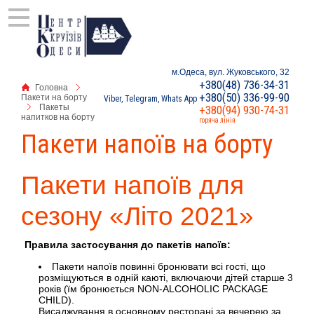
м.Одеса, вул. Жуковського, 32
+380(48) 736-34-31
Головна
+380(50) 336-99-90
Пакети на борту
Viber, Telegram, Whats App
Пакеты
+380(94) 930-74-31
напитков на борту
горяча лінія
Пакети напоїв на борту
Пакети напоїв для
сезону «Літо 2021»
Правила застосування до пакетів напоїв:
Пакети напоїв повинні бронювати всі гості, що
розміщуються в одній каюті, включаючи дітей старше 3
років (їм бронюється NON-ALCOHOLIC PACKAGE
CHILD).
Висаджування в основному ресторані за вечерею за