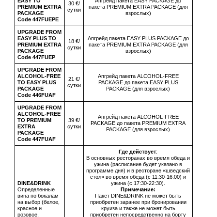
EASY TO
Апгрейд пакета EASY PACKAGE до
30 €/
PREMIUM EXTRA
пакета PREMIUM EXTRA PACKAGE (для
сутки
PACKAGE
взрослых)
Code 447FUEPE
UPGRADE FROM
EASY PLUS TO
Апгрейд пакета EASY PLUS PACKAGE до
18 €/
PREMIUM EXTRA
пакета PREMIUM EXTRA PACKAGE (для
сутки
PACKAGE
взрослых)
Code 447FUEP
UPGRADE FROM
ALCOHOL-FREE
Апгрейд пакета ALCOHOL-FREE
21 €/
TO EASY PLUS
PACKAGE до пакета EASY PLUS
сутки
PACKAGE
PACKAGE (для взрослых)
Code 446FUAF
UPGRADE FROM
ALCOHOL-FREE
Апгрейд пакета ALCOHOL-FREE
TO PREMIUM
39 €/
PACKAGE до пакета PREMIUM EXTRA
EXTRA
сутки
PACKAGE (для взрослых)
PACKAGE
Code 447FUAF
Где действует
:
В основных ресторанах во время обеда и
ужина (расписание будет указано в
программе дня) и в ресторане «шведский
стол» во время обеда (с 11:30-16:00) и
DINE&DRINK
ужина (с 17:30-22:30).
Определенные
Примечание:
вина по бокалам
Пакет DINE&DRINK не может быть
на выбор (белое,
приобретен заранее при бронировании
красное и
круиза и также не может быть
розовое,
приобретен непосредственно на борту