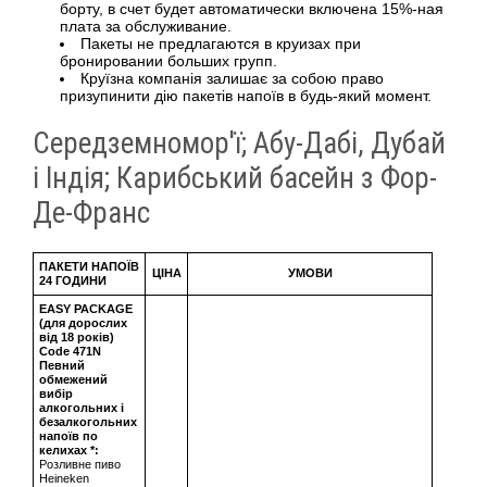
борту, в счет будет автоматически включена 15%-ная
плата за обслуживание.
Пакеты не предлагаются в круизах при
бронировании больших групп.
Круїзна компанія залишає за собою право
призупинити дію пакетів напоїв в будь-який момент.
Середземномор'ї; Абу-Дабі, Дубай
і Індія; Карибський басейн з Фор-
Де-Франс
ПАКЕТИ НАПОЇВ
ЦІНА
УМОВИ
24 ГОДИНИ
EASY PACKAGE
(для дорослих
від 18 років)
Сode 471N
Певний
обмежений
вибір
алкогольних і
безалкогольних
напоїв по
келихах *:
Розливне пиво
Heineken