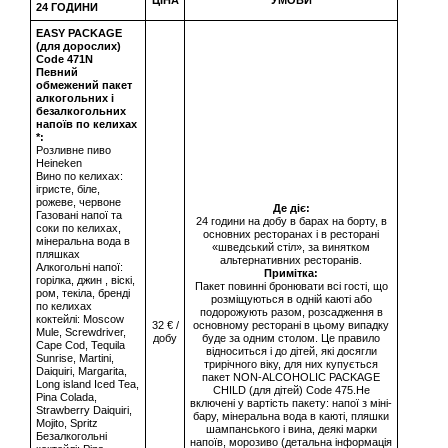
ЦІНА
УМОВИ
24 ГОДИНИ
EASY PACKAGE
(для дорослих)
Сode 471N
Певний
обмежений пакет
алкогольних і
безалкогольних
напоїв по келихах
*:
Розливне пиво
Heineken
Вино по келихах:
ігристе, біле,
рожеве, червоне
Де діє:
Газовані напої та
24 години на добу в барах на борту, в
соки по келихах,
основних ресторанах і в ресторані
мінеральна вода в
«шведський стіл», за винятком
пляшках
альтернативних ресторанів.
Алкогольні напої:
Примітка:
горілка, джин , віскі,
Пакет повинні бронювати всі гості, що
ром, текіла, бренді
розміщуються в одній каюті або
по келихах
подорожують разом, розсадження в
коктейлі: Moscow
32 € /
основному ресторані в цьому випадку
Mule, Screwdriver,
добу
буде за одним столом. Це правило
Cape Cod, Tequila
відноситься і до дітей, які досягли
Sunrise, Martini,
трирічного віку, для них купується
Daiquiri, Margarita,
пакет NON-ALCOHOLIC PACKAGE
Long island Iced Tea,
CHILD (для дітей) Code 475.Не
Pina Colada,
включені у вартість пакету: напої з міні-
Strawberry Daiquiri,
бару, мінеральна вода в каюті, пляшки
Mojito, Spritz
шампанського і вина, деякі марки
Безалкогольні
напоїв, морозиво (детальна інформація