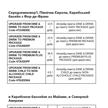
Середземномор'ї, Північна Європа, Карибський
басейн з Фор-де-Франс
UPGRADE FROM DINE &
13 €
Апгрейд пакета DINE & DRINK
DRINK TO EASY PACKAGE
/
до пакету EASY PACKAGE (для
Code 471UNDDE
добу
дорослих)
UPGRADE FROM DINE &
23 €
Апгрейд пакета DINE & DRINK
DRINK TO PREMIUM
/
до пакету PREMIUM PACKAGE
PACKAGE
добу
(для дорослих)
Code 472UNDDP
UPGRADE FROM DINE &
36 €
Апгрейд пакета DINE & DRINK
DRINK TO PREMIUM PLUS
/
до пакету PREMIUM PLUS
PACKAGE
добу
PACKAGE (для дорослих)
Code 473UDDPP
UPGRADE FROM DINE &
Апгрейд пакета DINE & DRINK
DRINK CHILD TO NON-
4 € /
CHILD до пакету NON-
ALCOHOLIC CHILD
добу
ALCOHOLIC CHILD PACKAGE
PACKAGE
(для дітей)
Code 475UDDNA
в Карибском бассейне из Майами, в Северной
Америке