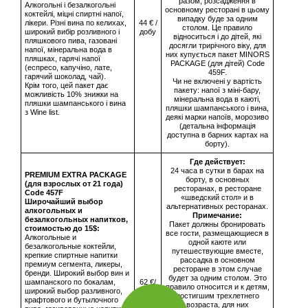
разом, розсадження в
Алкогольні і безалкогольні
основному ресторані в цьому
коктейлі, міцні спиртні напої,
випадку буде за одним
лікери. Різні вина по келихах,
44 € /
столом. Це правило
широкий вибір розливного і
добу
відноситься і до дітей, які
пляшкового пива, газовані
досягли трирічного віку, для
напої, мінеральна вода в
них купується пакет MINORS
пляшках, гарячі напої
PACKAGE (для дітей) Code
(еспресо, капучіно, лате,
459F.
гарячий шоколад, чай).
Чи не включені у вартість
Крім того, цей пакет дає
пакету: напої з міні-бару,
можливість 10% знижки на
мінеральна вода в каюті,
пляшки шампанського і вина
пляшки шампанського і вина,
з Wine list.
деякі марки напоїв, морозиво
(детальна інформація
доступна в барних картах на
борту).
Где действует:
24 часа в сутки в барах на
PREMIUM EXTRA PACKAGE
борту, в основных
(для взрослых от 21 года)
ресторанах, в ресторане
Сode 457F
«шведский стол» и в
Широчайший выбор
альтернативных ресторанах.
алкогольных и
Примечание:
безалкогольных напитков,
Пакет должны бронировать
стоимостью до 15$:
все гости, размещающиеся в
Алкогольные и
одной каюте или
безалкогольные коктейли,
путешествующие вместе,
крепкие спиртные напитки
рассадка в основном
премиум сегмента, ликеры,
ресторане в этом случае
бренди. Широкий выбор вин и
будет за одним столом. Это
шампанского по бокалам,
62 €/
правило относится и к детям,
широкий выбор разливного,
сутки
достигшим трехлетнего
крафтового и бутылочного
возраста, для них