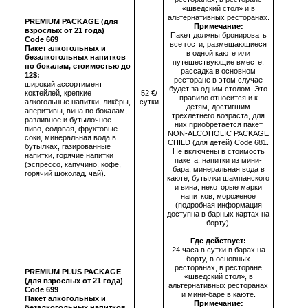
«шведский стол» и в
альтернативных ресторанах.
PREMIUM PACKAGE (для
Примечание:
взрослых от 21 года)
Пакет должны бронировать
Сode 669
все гости, размещающиеся
Пакет алкогольных и
в одной каюте или
безалкогольных напитков
путешествующие вместе,
по бокалам, стоимостью до
рассадка в основном
12$:
ресторане в этом случае
широкий ассортимент
будет за одним столом. Это
коктейлей, крепкие
52 €/
правило относится и к
алкогольные напитки, ликёры,
сутки
детям, достигшим
аперитивы, вина по бокалам,
трехлетнего возраста, для
разливное и бутылочное
них приобретается пакет
пиво, содовая, фруктовые
NON-ALCOHOLIC PACKAGE
соки, минеральная вода в
CHILD (для детей) Code 681.
бутылках, газированные
Не включены в стоимость
напитки, горячие напитки
пакета: напитки из мини-
(эспрессо, капучино, кофе,
бара, минеральная вода в
горячий шоколад, чай).
каюте, бутылки шампанского
и вина, некоторые марки
напитков, мороженое
(подробная информация
доступна в барных картах на
борту).
Где действует:
24 часа в сутки в барах на
борту, в основных
ресторанах, в ресторане
PREMIUM PLUS PACKAGE
«шведский стол», в
(для взрослых от 21 года)
альтернативных ресторанах
Сode 699
и мини-баре в каюте.
Пакет алкогольных и
Примечание:
безалкогольных напитков