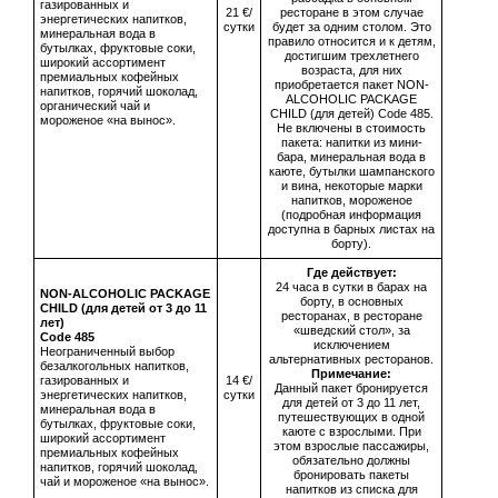
газированных и
21 €/
ресторане в этом случае
энергетических напитков,
сутки
будет за одним столом. Это
минеральная вода в
правило относится и к детям,
бутылках, фруктовые соки,
достигшим трехлетнего
широкий ассортимент
возраста, для них
премиальных кофейных
приобретается пакет NON-
напитков, горячий шоколад,
ALCOHOLIC PACKAGE
органический чай и
CHILD (для детей) Code 485.
мороженое «на вынос».
Не включены в стоимость
пакета: напитки из мини-
бара, минеральная вода в
каюте, бутылки шампанского
и вина, некоторые марки
напитков, мороженое
(подробная информация
доступна в барных листах на
борту).
Где действует:
24 часа в сутки в барах на
NON-ALCOHOLIC PACKAGE
борту, в основных
CHILD (для детей от 3 до 11
ресторанах, в ресторане
лет)
«шведский стол», за
Сode 485
исключением
Неограниченный выбор
альтернативных ресторанов.
безалкогольных напитков,
Примечание:
газированных и
14 €/
Данный пакет бронируется
энергетических напитков,
сутки
для детей от 3 до 11 лет,
минеральная вода в
путешествующих в одной
бутылках, фруктовые соки,
каюте с взрослыми. При
широкий ассортимент
этом взрослые пассажиры,
премиальных кофейных
обязательно должны
напитков, горячий шоколад,
бронировать пакеты
чай и мороженое «на вынос».
напитков из списка для