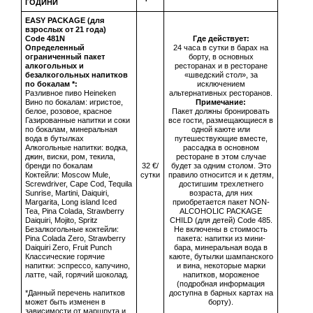
ГОДИНИ
EASY PACKAGE (для
взрослых от 21 года)
Сode 481N
Где действует:
Определенный
24 часа в сутки в барах на
ограниченный пакет
борту, в основных
алкогольных и
ресторанах и в ресторане
безалкогольных напитков
«шведский стол», за
по бокалам *:
исключением
Разливное пиво Heineken
альтернативных ресторанов.
Вино по бокалам: игристое,
Примечание:
белое, розовое, красное
Пакет должны бронировать
Газированные напитки и соки
все гости, размещающиеся в
по бокалам, минеральная
одной каюте или
вода в бутылках
путешествующие вместе,
Алкогольные напитки: водка,
рассадка в основном
джин, виски, ром, текила,
ресторане в этом случае
бренди по бокалам
32 €/
будет за одним столом. Это
Коктейли: Moscow Mule,
сутки
правило относится и к детям,
Screwdriver, Cape Cod, Tequila
достигшим трехлетнего
Sunrise, Martini, Daiquiri,
возраста, для них
Margarita, Long island Iced
приобретается пакет NON-
Tea, Pina Colada, Strawberry
ALCOHOLIC PACKAGE
Daiquiri, Mojito, Spritz
CHILD (для детей) Code 485.
Безалкогольные коктейли:
Не включены в стоимость
Pina Colada Zero, Strawberry
пакета: напитки из мини-
Daiquiri Zero, Fruit Punch
бара, минеральная вода в
Классические горячие
каюте, бутылки шампанского
напитки: эспрессо, капучино,
и вина, некоторые марки
латте, чай, горячий шоколад.
напитков, мороженое
(подробная информация
*Данный перечень напитков
доступна в барных картах на
может быть изменен в
борту).
зависимости от маршрута и