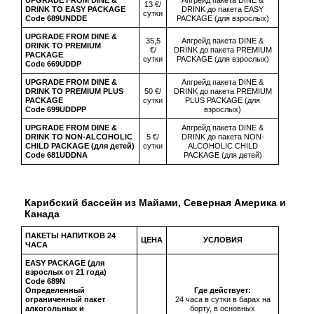
UPGRADE FROM DINE &
Апгрейд пакета DINE &
13 €/
DRINK TO EASY PACKAGE
DRINK до пакета EASY
сутки
Code 689UNDDE
PACKAGE (для взрослых)
UPGRADE FROM DINE &
35,5
Апгрейд пакета DINE &
DRINK TO PREMIUM
€/
DRINK до пакета PREMIUM
PACKAGE
сутки
PACKAGE (для взрослых)
Code 669UDDP
UPGRADE FROM DINE &
Апгрейд пакета DINE &
DRINK TO PREMIUM PLUS
50 €/
DRINK до пакета PREMIUM
PACKAGE
сутки
PLUS PACKAGE (для
Code 699UDDPP
взрослых)
UPGRADE FROM DINE &
Апгрейд пакета DINE &
DRINK TO NON-ALCOHOLIC
5 €/
DRINK до пакета NON-
CHILD PACKAGE (
для
детей
)
сутки
ALCOHOLIC CHILD
Code 681UDDNA
PACKAGE (для детей)
Карибский бассейн из Майами, Северная Америка и
Канада
ПАКЕТЫ НАПИТКОВ 24
ЦЕНА
УСЛОВИЯ
ЧАСА
EASY PACKAGE (для
взрослых от 21 года)
Сode 689N
Определенный
Где действует:
ограниченный пакет
24 часа в сутки в барах на
алкогольных и
борту, в основных