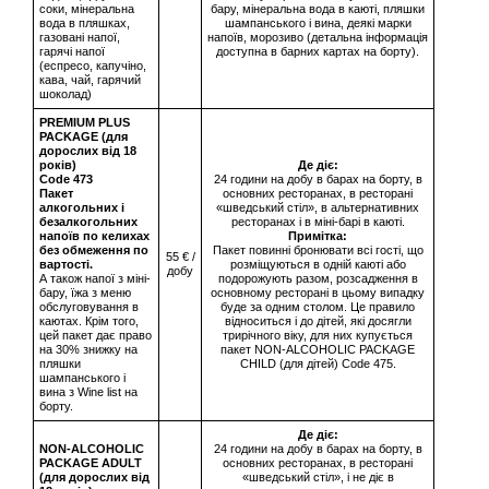
соки, мінеральна
бару, мінеральна вода в каюті, пляшки
вода в пляшках,
шампанського і вина, деякі марки
газовані напої,
напоїв, морозиво (детальна інформація
гарячі напої
доступна в барних картах на борту).
(еспресо, капучіно,
кава, чай, гарячий
шоколад)
PREMIUM PLUS
PACKAGE (для
дорослих від 18
років)
Де діє:
Сode 473
24 години на добу в барах на борту, в
Пакет
основних ресторанах, в ресторані
алкогольних і
«шведський стіл», в альтернативних
безалкогольних
ресторанах і в міні-барі в каюті.
напоїв по келихах
Примітка:
без обмеження по
Пакет повинні бронювати всі гості, що
55 € /
вартості.
розміщуються в одній каюті або
добу
А також напої з міні-
подорожують разом, розсадження в
бару, їжа з меню
основному ресторані в цьому випадку
обслуговування в
буде за одним столом. Це правило
каютах. Крім того,
відноситься і до дітей, які досягли
цей пакет дає право
трирічного віку, для них купується
на 30% знижку на
пакет NON-ALCOHOLIC PACKAGE
пляшки
CHILD (для дітей) Code 475.
шампанського і
вина з Wine list на
борту.
Де діє:
NON-ALCOHOLIC
24 години на добу в барах на борту, в
PACKAGE ADULT
основних ресторанах, в ресторані
(для дорослих від
«шведський стіл», і не діє в