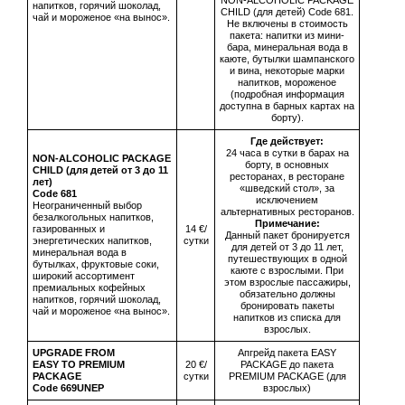
NON-ALCOHOLIC PACKAGE
напитков, горячий шоколад,
CHILD (для детей) Code 681.
чай и мороженое «на вынос».
Не включены в стоимость
пакета: напитки из мини-
бара, минеральная вода в
каюте, бутылки шампанского
и вина, некоторые марки
напитков, мороженое
(подробная информация
доступна в барных картах на
борту).
Где действует:
24 часа в сутки в барах на
NON-ALCOHOLIC PACKAGE
борту, в основных
CHILD (для детей от 3 до 11
ресторанах, в ресторане
лет)
«шведский стол», за
Сode 681
исключением
Неограниченный выбор
альтернативных ресторанов.
безалкогольных напитков,
Примечание:
газированных и
14 €/
Данный пакет бронируется
энергетических напитков,
сутки
для детей от 3 до 11 лет,
минеральная вода в
путешествующих в одной
бутылках, фруктовые соки,
каюте с взрослыми. При
широкий ассортимент
этом взрослые пассажиры,
премиальных кофейных
обязательно должны
напитков, горячий шоколад,
бронировать пакеты
чай и мороженое «на вынос».
напитков из списка для
взрослых.
UPGRADE FROM
Апгрейд пакета EASY
EASY TO PREMIUM
20 €/
PACKAGE до пакета
PACKAGE
сутки
PREMIUM PACKAGE (для
Code 669UNEP
взрослых)