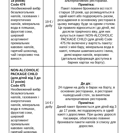
18 років)
альтернативних ресторанах.
Сode 474
Примітка:
Необмежений вибір
Пакет повинні бронювати всі гості
безалкогольних
старше 18 років, що розміщуються в
напоїв, газованих і
одній каюті або подорожують разом,
енергетичних
розсадження в основному ресторані в
19 € /
напоїв, мінеральна
цьому випадку буде за одним столом.
добу
вода в пляшках,
Це правило відноситься і до дітей, які
фруктові соки,
досягли трирічного віку, для них
широкий
купується пакет NON-ALCOHOLIC
асортимент
PACKAGE CHILD (для дітей) Code
преміальних
475.Не включені у вартість пакету:
кавових напоїв,
напої з міні-бару, мінеральна вода в
гарячий шоколад,
каюті, пляшки шампанського і вина,
чай і морозиво «на
деякі марки напоїв, морозиво
винос».
(детальна інформація доступна в
барних картах на борту).
NON-ALCOHOLIC
PACKAGE CHILD
(для дітей від 3 до
17 років)
Де діє
:
Сode 475
24 години на добу в барах на борту, в
Необмежений вибір
основних ресторанах, в ресторані
безалкогольних
«шведський стіл», за винятком
напоїв, газованих і
альтернативних ресторанів.
енергетичних
14 € /
Примітка:
напоїв, мінеральна
добу
Даний пакет бронюється для дітей від 3
вода в пляшках,
до 17 років, які подорожують в одній
фруктові соки,
каюті з дорослими. При цьому дорослі
широкий
пасажири, обов'язково повинні
асортимент
бронювати пакети напоїв зі списку для
преміальних
дорослих.
кавових напоїв,
гарячий шоколад,