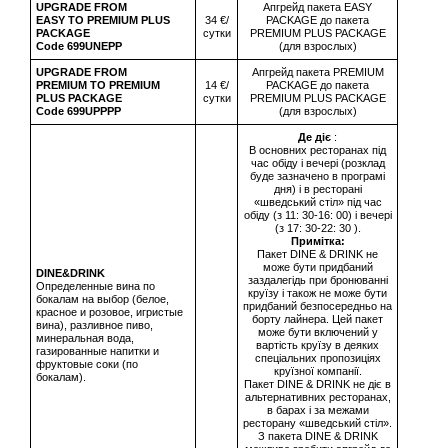
UPGRADE FROM
Апгрейд пакета EASY
EASY TO PREMIUM PLUS
34 €/
PACKAGE до пакета
PACKAGE
сутки
PREMIUM PLUS PACKAGE
Code 699UNEPP
(для взрослых)
UPGRADE FROM
Апгрейд пакета PREMIUM
PREMIUM TO PREMIUM
14 €/
PACKAGE до пакета
PLUS PACKAGE
сутки
PREMIUM PLUS PACKAGE
Code 699UPPPP
(для взрослых)
Де діє
:
В основних ресторанах під
час обіду і вечері (розклад
буде зазначено в програмі
дня) і в ресторані
«шведський стіл» під час
обіду (з 11: 30-16: 00) і вечері
(з 17: 30-22: 30 ).
Примітка:
Пакет DINE & DRINK не
може бути придбаний
DINE&DRINK
заздалегідь при бронюванні
Определенные вина по
круїзу і також не може бути
бокалам на выбор (белое,
придбаний безпосередньо на
красное и розовое, игристые
борту лайнера. Цей пакет
вина), разливное пиво,
може бути включений у
минеральная вода,
вартість круїзу в деяких
газированные напитки и
спеціальних пропозиціях
фруктовые соки (по
круїзної компанії.
бокалам).
Пакет DINE & DRINK не діє в
альтернативних ресторанах,
в барах і за межами
ресторану «шведський стіл».
З пакета DINE & DRINK