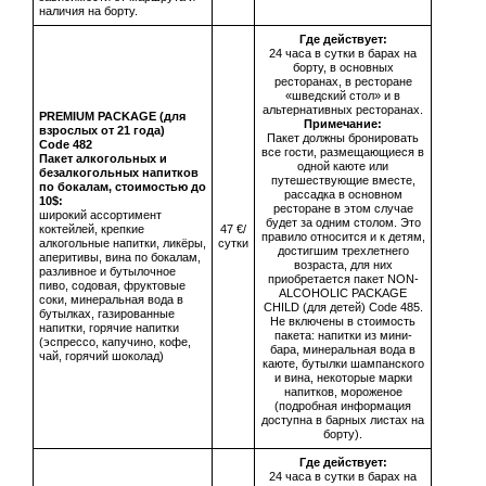
наличия на борту.
Где действует:
24 часа в сутки в барах на
борту, в основных
ресторанах, в ресторане
«шведский стол» и в
альтернативных ресторанах.
PREMIUM PACKAGE (для
Примечание:
взрослых от 21 года)
Пакет должны бронировать
Сode 482
все гости, размещающиеся в
Пакет алкогольных и
одной каюте или
безалкогольных напитков
путешествующие вместе,
по бокалам, стоимостью до
рассадка в основном
10$:
ресторане в этом случае
широкий ассортимент
будет за одним столом. Это
коктейлей, крепкие
47 €/
правило относится и к детям,
алкогольные напитки, ликёры,
сутки
достигшим трехлетнего
аперитивы, вина по бокалам,
возраста, для них
разливное и бутылочное
приобретается пакет NON-
пиво, содовая, фруктовые
ALCOHOLIC PACKAGE
соки, минеральная вода в
CHILD (для детей) Code 485.
бутылках, газированные
Не включены в стоимость
напитки, горячие напитки
пакета: напитки из мини-
(эспрессо, капучино, кофе,
бара, минеральная вода в
чай, горячий шоколад)
каюте, бутылки шампанского
и вина, некоторые марки
напитков, мороженое
(подробная информация
доступна в барных листах на
борту).
Где действует:
24 часа в сутки в барах на