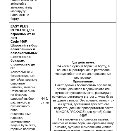
змінений в
залежності від
маршруту і
наявності на
борту.
EASY PLUS
PACKAGE (для
взрослых от 18
лет)
Сode 446F
Широкий выбор
алкогольных и
безалкогольных
напитков по
бокалам,
Где действует:
стоимостью до
24 часа в сутки в барах на борту, в
8€:
основных ресторанах, в ресторане
Алкогольные и
«шведский стол» и в альтернативных
безалкогольные
ресторанах.
коктейли, крепкие
Примечание:
спиртные
Пакет должны бронировать все гости,
напитки, ликеры.
размещающиеся в одной каюте или
Различные вина
путешествующие вместе, рассадка в
по бокалам,
основном ресторане в этом случае будет
широкий выбор
44 €/
за одним столом. Это правило относится
разливного и
сутки
и к детям, достигшим трехлетнего
бутылочного
возраста, для них приобретается пакет
пива,
MINORS PACKAGE (для детей) Code
газированные
449F.
напитки,
Не включены в стоимость пакета:
минеральная
напитки из мини-бара, минеральная вода
вода в бутылках,
в каюте, бутылки шампанского и вина,
горячие напитки
некоторые марки напитков, мороженое