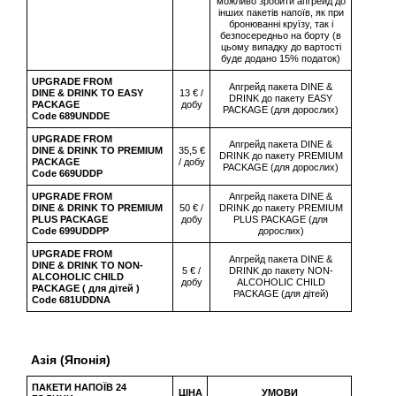
можливо зробити апгрейд до
інших пакетів напоїв, як при
бронюванні круїзу, так і
безпосередньо на борту (в
цьому випадку до вартості
буде додано 15% податок)
UPGRADE FROM
Апгрейд пакета DINE &
DINE & DRINK TO EASY
13 € /
DRINK до пакету EASY
PACKAGE
добу
PACKAGE (для дорослих)
Code 689UNDDE
UPGRADE FROM
Апгрейд пакета DINE &
DINE & DRINK TO PREMIUM
35,5 €
DRINK до пакету PREMIUM
PACKAGE
/ добу
PACKAGE (для дорослих)
Code 669UDDP
UPGRADE FROM
Апгрейд пакета DINE &
DINE & DRINK TO PREMIUM
50 € /
DRINK до пакету PREMIUM
PLUS PACKAGE
добу
PLUS PACKAGE (для
Code 699UDDPP
дорослих)
UPGRADE FROM
Апгрейд пакета DINE &
DINE & DRINK TO NON-
5 € /
DRINK до пакету NON-
ALCOHOLIC CHILD
добу
ALCOHOLIC CHILD
PACKAGE (
для
дітей
)
PACKAGE (для дітей)
Code 681UDDNA
Азія (Японія)
ПАКЕТИ НАПОЇВ 24
ЦІНА
УМОВИ