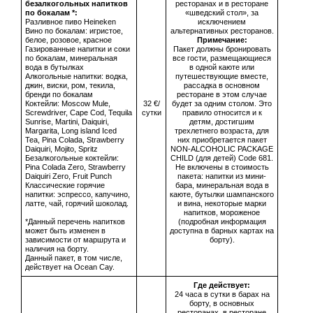
безалкогольных напитков
ресторанах и в ресторане
по бокалам *:
«шведский стол», за
Разливное пиво Heineken
исключением
Вино по бокалам: игристое,
альтернативных ресторанов.
белое, розовое, красное
Примечание:
Газированные напитки и соки
Пакет должны бронировать
по бокалам, минеральная
все гости, размещающиеся
вода в бутылках
в одной каюте или
Алкогольные напитки: водка,
путешествующие вместе,
джин, виски, ром, текила,
рассадка в основном
бренди по бокалам
ресторане в этом случае
Коктейли: Moscow Mule,
32 €/
будет за одним столом. Это
Screwdriver, Cape Cod, Tequila
сутки
правило относится и к
Sunrise, Martini, Daiquiri,
детям, достигшим
Margarita, Long island Iced
трехлетнего возраста, для
Tea, Pina Colada, Strawberry
них приобретается пакет
Daiquiri, Mojito, Spritz
NON-ALCOHOLIC PACKAGE
Безалкогольные коктейли:
CHILD (для детей) Code 681.
Pina Colada Zero, Strawberry
Не включены в стоимость
Daiquiri Zero, Fruit Punch
пакета: напитки из мини-
Классические горячие
бара, минеральная вода в
напитки: эспрессо, капучино,
каюте, бутылки шампанского
латте, чай, горячий шоколад.
и вина, некоторые марки
напитков, мороженое
*Данный перечень напитков
(подробная информация
может быть изменен в
доступна в барных картах на
зависимости от маршрута и
борту).
наличия на борту.
Данный пакет, в том числе,
действует на Ocean Cay.
Где действует:
24 часа в сутки в барах на
борту, в основных
ресторанах, в ресторане