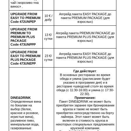
чай і морозиво «на
винос» .
UPGRADE FROM
Апгрейд пакета EASY PACKAGE до
10 € /
EASY TO PREMIUM
пакета PREMIUM PACKAGE (для
добу
Code 472UNPEP
взрослых)
UPGRADE FROM
PREMIUM TO
Апгрейд пакета PREMIUM PACKAGE до
13 €/
PREMIUM PLUS
пакета PREMIUM PLUS PACKAGE (для
сутки
PACKAGE
взрослых)
Code 473UNPPP
UPGRADE FROM
Апгрейд пакета EASY PACKAGE до
EASY TO PREMIUM
23 €/
пакета PREMIUM PLUS PACKAGE (для
PLUS PACKAGE
сутки
взрослых)
Code 473UNEPP
Где действует
:
В основных ресторанах во время
обеда и ужина (расписание будет
указано в программе дня) и в
ресторане «шведский стол» во время
обеда (с 11:30-16:00) и ужина (с 17:30-
22:30).
DINE&DRINK
Примечание:
Определенные вина
Пакет DINE&DRINK не может быть
по бокалам на
приобретен заранее при бронировании
выбор (белое,
круиза и также не может быть
красное и розовое,
приобретен непосредственно на борту
игристые вина),
лайнера. Этот пакет может быть
разливное пиво,
включен в стоимость круиза в
минеральная вода,
некоторых специальных предложениях
газированные
круизной компании.