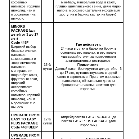
кофейных
міні-бару, мінеральна вода в каюті,
напитков, горячий
пляшки шампанського і вина, деякі марки
шоколад, чай и
напоїв, морозиво (детальна інформація
мороженое «на
доступна в барних картах на борту).
вынос».
MINORS
PACKAGE (для
детей от 3 до 17
лет)
Сode 449F
Где действует:
Широкий выбор
24 часа в сутки в барах на борту, в
безалкогольных
основных ресторанах, в ресторане
напитков,
«шведский стол», за исключением
газированных и
альтернативных ресторанов.
энергетических
15 €/
Примечание:
напитков,
сутки
Данный пакет бронируется для детей от 3
минеральная
до 17 лет, путешествующих в одной
вода в бутылках,
каюте с взрослыми. При этом взрослые
фруктовые соки,
пассажиры, обязательно должны
широкий
бронировать пакеты напитков для
ассортимент
взрослых.
кофейных
напитков, горячий
шоколад, чай и
мороженое «на
вынос».
UPGRADE FROM
Апгрейд пакета EASY PACKAGE до
EASY TO EASY
12 €/
пакета EASY PLUS PACKAGE (для
PLUS PACKAGE
сутки
взрослых)
Code 446FUEEP
UPGRADE FROM