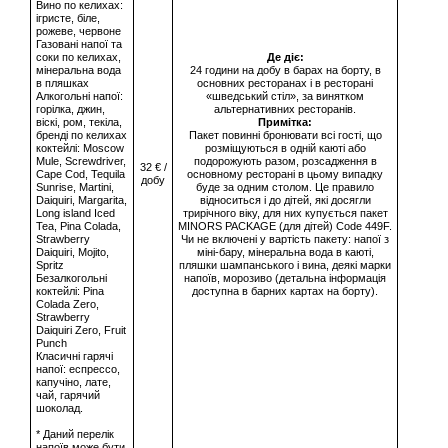
Вино по келихах:
ігристе, біле,
рожеве, червоне
Газовані напої та
соки по келихах,
Де діє:
мінеральна вода
24 години на добу в барах на борту, в
в пляшках
основних ресторанах і в ресторані
Алкогольні напої:
«шведський стіл», за винятком
горілка, джин,
альтернативних ресторанів.
віскі, ром, текіла,
Примітка:
бренді по келихах
Пакет повинні бронювати всі гості, що
коктейлі: Moscow
розміщуються в одній каюті або
Mule, Screwdriver,
подорожують разом, розсадження в
32 € /
Cape Cod, Tequila
основному ресторані в цьому випадку
добу
Sunrise, Martini,
буде за одним столом. Це правило
Daiquiri, Margarita,
відноситься і до дітей, які досягли
Long island Iced
трирічного віку, для них купується пакет
Tea, Pina Colada,
MINORS PACKAGE (для дітей) Code 449F.
Strawberry
Чи не включені у вартість пакету: напої з
Daiquiri, Mojito,
міні-бару, мінеральна вода в каюті,
Spritz
пляшки шампанського і вина, деякі марки
Безалкогольні
напоїв, морозиво (детальна інформація
коктейлі: Pina
доступна в барних картах на борту).
Colada Zero,
Strawberry
Daiquiri Zero, Fruit
Punch
Класичні гарячі
напої: еспрессо,
капучіно, лате,
чай, гарячий
шоколад.
* Даний перелік
напоїв може бути