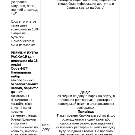
(эспрессо,
(подробная информация доступна в
капучино, латте,
барных картах на борту).
горячий шоколад,
чай).
Кроме того, этот
пакет дает
возможность 10%
скидки на
бутылки
шампанского и
вина из Wine list.
PREMIUM EXTRA
PACKAGE (для
дорослих від 18
років)
Сode 447F
Найширший
вибір
алкогольних і
безалкогольних
напоїв, вартістю
до 13 €:
Де діє:
Алкогольні і
24 години на добу в барах на борту, в
безалкогольні
основних ресторанах, в ресторані
коктейлі, міцні
«шведський стіл» і в альтернативних
спиртні напої
ресторанах.
преміум
Примітка:
сегменту, лікери,
Пакет повинні бронювати всі гості, що
бренді. Широкий
розміщуються в одній каюті або
вибір вин і
подорожують разом, розсадження в
62 € /
шампанського по
основному ресторані в цьому випадку
добу
келихах, широкий
буде за одним столом. Це правило