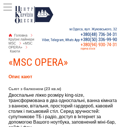
м.Одеса, вул. Жуковського, 32
+380(48) 736-34-31
Головна
+380(50) 336-99-90
Круїзні лайнери
Viber, Telegram, Whats App
MSC
«MSC
+380(94) 930-74-31
OPERA»
горяча лінія
Каюти
«MSC OPERA»
Опис кают
Сьют з балконом (23 кв.м)
Двоспальне ліжко розміру king-size,
трансформована в два односпальні, ванна кімната
з ванною, вітальня, просторий гардероб, кавовий
столик і письмовий стіл. Серед зручностей:
супутникове ТБ і радіо, доступ в Інтернет за
допомогою Вашого ноутбука, заповнений міні-бар,