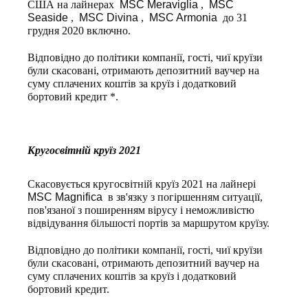
США на лайнерах
MSC Meraviglia
,
MSC
Seaside
,
MSC Divina
,
MSC Armonia
до 31
грудня 2020 включно.
Відповідно до політики компанії, гості, чиї круїзи
були скасовані, отримають депозитний ваучер на
суму сплачених коштів за круїз і додатковий
бортовий кредит *.
Кругосвітній круїз 2021
Скасовується кругосвітній круїз 2021 на лайнері
MSC Magnifica
в зв'язку з погіршенням ситуації,
пов'язаної з поширенням вірусу і неможливістю
відвідування більшості портів за маршрутом круїзу.
Відповідно до політики компанії, гості, чиї круїзи
були скасовані, отримають депозитний ваучер на
суму сплачених коштів за круїз і додатковий
бортовий кредит.