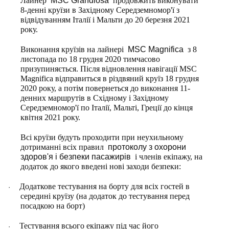
Лайнер
MSC Grandiosa
продовжить виконувати
8-денні круїзи в Західному Середземномор'ї з
відвідуванням Італії і Мальти до 20 березня 2021
року.
Виконання круїзів на лайнері
MSC Magnifica
з 8
листопада по 18 грудня 2020 тимчасово
призупиняється. Після відновлення навігації MSC
Magnifica відправиться в різдвяний круїз 18 грудня
2020 року, а потім повернеться до виконання 11-
денних маршрутів в Східному і Західному
Середземномор'ї по Італії, Мальті, Греції до кінця
квітня 2021 року.
Всі круїзи будуть проходити при неухильному
дотриманні всіх правил
протоколу з охорони
здоров'я і безпеки пасажирів
і членів екіпажу, на
додаток до якого введені нові заходи безпеки:
Додаткове тестування на борту для всіх гостей в
·
середині круїзу (на додаток до тестування перед
посадкою на борт)
Тестування всього екіпажу під час його
·