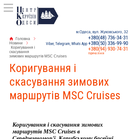
м.Одеса, вул. Жуковського, 32
+380(48) 736-34-31
Головна
+380(50) 336-99-90
Новини
Viber, Telegram, Whats App
Коригування і
+380(94) 930-74-31
скасування
горяча лінія
зимових маршрутів MSC Cruises
Коригування і
скасування зимових
маршрутів MSC Cruises
Коригування і скасування зимових
маршрутів MSC Cruises в
Середземномор'ї, Карибському басейні,