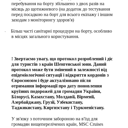
перебування на борту збільшено з двох разів на
місяць до щотижневого (на додаток до тестування
перед посадкою на борт для всього екіпажу і іншим
заходам з моніторингу здоров'я)
Більш часті санітарні процедури на борту, особливо
·
в місцях загального користування.
! Звертаємо увагу, що протокол розроблений і діє
для туристів з країн Шенгенської зони. Даний
протокол може бути змінений в залежності від
епідеміологічної ситуації і відкриття кордонів з
Євросоюзом і буде актуалізовано після
отримання інформації про дату поновлення
круїзних подорожей для громадян України,
Білорусі, Казахстану, Молдавії, Вірменії,
Азербайджану, Грузії, Узбекистану,
Таджикистану, Киргизстану і Туркменістану.
У зв'язку з поточним забороною на в'їзд для
громадян вищеперелічених країн, MSC Cruises